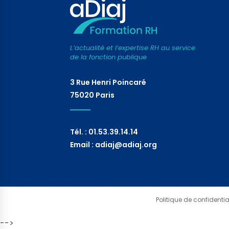
L’actualité et l’expertise RH au service
de la fonction publique
3 Rue Henri Poincaré
75020 Paris
Tél. : 01.53.39.14.14
Email : adiaj@adiaj.org
Politique de confidential
-->