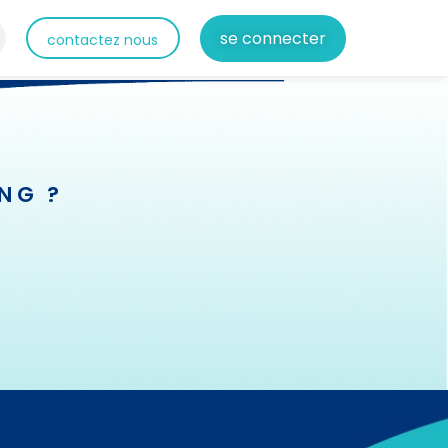
se connecter
contactez nous
NG ?