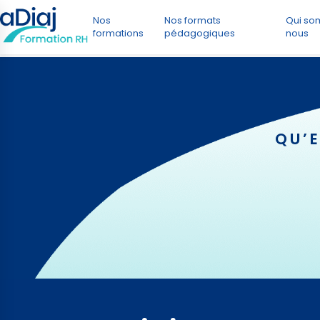
Nos
Nos formats
Qui s
formations
pédagogiques
nous
QU’