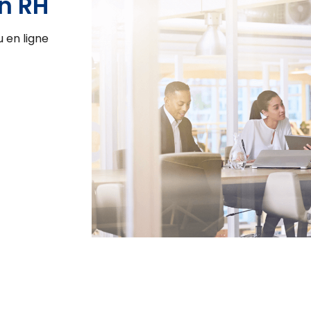
n RH
 en ligne