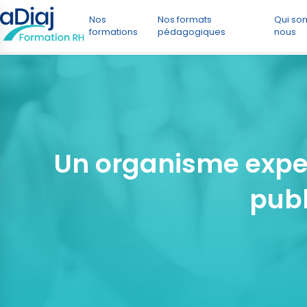
Nos
Nos formats
Qui s
formations
pédagogiques
nous
Un organisme exper
publ