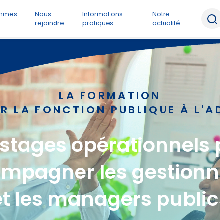
ommes-
Nous
Informations
Notre
rejoindre
pratiques
actualité
LA FORMATION
R LA FONCTION PUBLIQUE À L'A
 stages opérationnels 
mpagner les gestionn
et les managers public