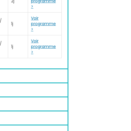
2j
programme
>
Voir
/
1j
programme
>
Voir
/
1j
programme
>