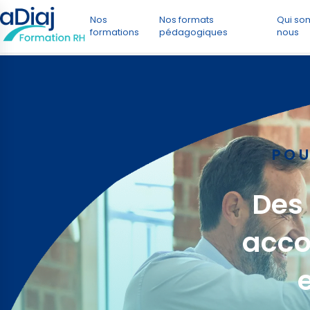
Nos
Nos formats
Qui s
formations
pédagogiques
nous
POU
Des
acco