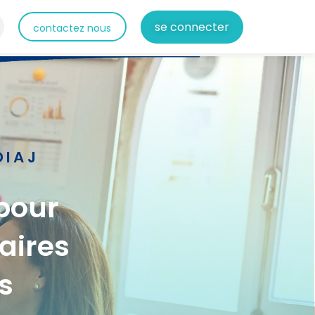
se connecter
contactez nous
DIAJ
pour
aires
s