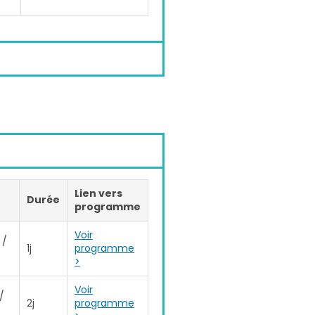
Lien vers
Durée
programme
Voir
 /
1j
programme
>
Voir
/
2j
programme