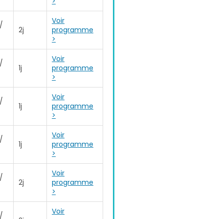
>
Voir
/
2j
programme
>
Voir
/
1j
programme
>
Voir
/
1j
programme
>
Voir
/
1j
programme
>
Voir
/
2j
programme
>
Voir
/